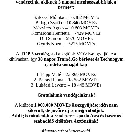
vendégeink, akiknek 3 nappal meghosszabbítjuk a
bérletét:
Szikszai Mónika – 16.382 MOVEs
Balogh Zsófia – 10.846 MOVEs
Mészáros Ágnes – 10.603 MOVEs
Komáromi Henrietta – 7429 MOVEs
Dúl Sándor – 5976 MOVEs
Gyuris Noémi – 5275 MOVEs
A
TOP 3 vendég
, aki a legtöbb MOVE-ot gyűjtötte a
kihívásban, így
30 napos Train&Go bérletet és Technogym
ajándékcsomagot kap:
1. Papp Máté – 22 869 MOVEs
2. Petrás Hanna – 18 582 MOVEs
3. Lukácsi Levente – 18 448 MOVEs
Gratulálunk vendégeinknek!
A kitűzött
1.000.000 MOVEs összegyűjtése idén nem
sikerült, de jövőre újra megpróbáljuk.
Addig is mindenkit a rendszeres sportolásra és hasznos
szabadidő eltöltésre ösztönzünk!
#letsmoveforabetterworld