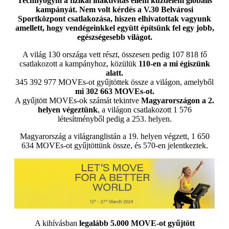
Technyogym a fizikai inaktivitás elleni küzdelem globális
kampányát. Nem volt kérdés a V.30 Belvárosi
Sportközpont csatlakozása, hiszen elhivatottak vagyunk
amellett, hogy vendégeinkkel együtt építsünk fel egy jobb,
egészségesebb világot.
A világ 130 országa vett részt, összesen pedig 107 818 fő
csatlakozott a kampányhoz, közülük
110-en a mi égiszünk
alatt.
345 392 977 MOVEs-ot gyűjtöttek össze a világon, amelyből
mi 302 663 MOVEs-ot.
A gyűjtött MOVEs-ok számát tekintve
Magyarországon a 2.
helyen végeztünk
, a világon csatlakozott 1 576
létesítményből pedig a 253. helyen.
Magyarország a világranglistán a 19. helyen végzett, 1 650
634 MOVEs-ot gyűjtöttünk össze, és 570-en jelentkeztek.
A kihívásban
legalább 5.000 MOVE-ot gyűjtött