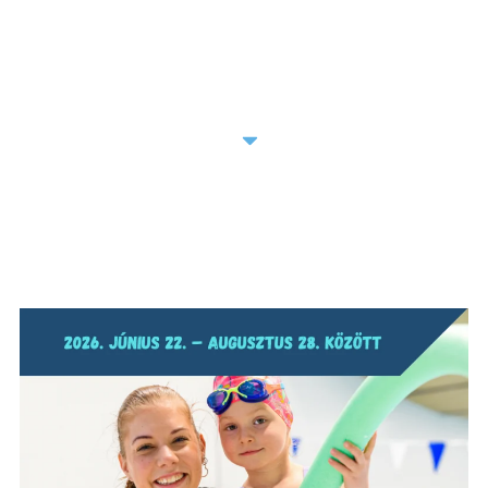
AKCIÓINK
ÚJ VENDÉGEINKNEK
SZOLGÁLTATÁSAINK
HÍREINK
ÁRLISTA
GREENOVÁCIÓ