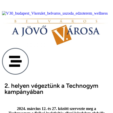
2. helyen végeztünk a Technogym
kampányában
2024. március 12. és 27. között szervezte meg a