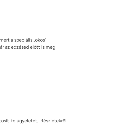
ert a speciális „okos”
már az edzésed előtt is meg
osít felügyeletet. Részletekről