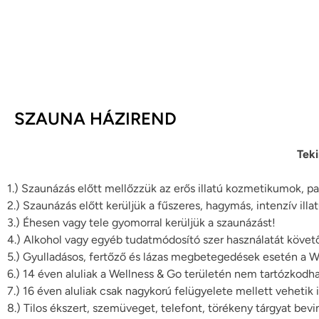
SZAUNA HÁZIREND
Tek
1.) Szaunázás előtt mellőzzük az erős illatú kozmetikumok, p
2.) Szaunázás előtt kerüljük a fűszeres, hagymás, intenzív illat
3.) Éhesen vagy tele gyomorral kerüljük a szaunázást!
4.) Alkohol vagy egyéb tudatmódosító szer használatát követő
5.) Gyulladásos, fertőző és lázas megbetegedések esetén a We
6.) 14 éven aluliak a Wellness & Go területén nem tartózkodh
7.) 16 éven aluliak csak nagykorú felügyelete mellett vehetik 
8.) Tilos ékszert, szemüveget, telefont, törékeny tárgyat bevi