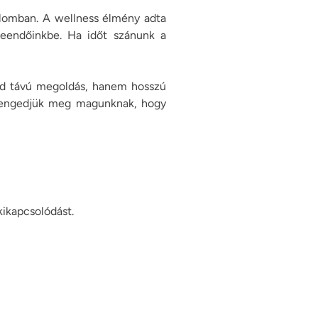
dalomban. A wellness élmény adta
teendőinkbe. Ha időt szánunk a
vid távú megoldás, hanem hosszú
s engedjük meg magunknak, hogy
ikapcsolódást.