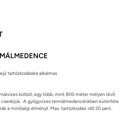
T
RMÁLMEDENCE
dejű tartózkodására alkalmas
málvizes kútból, egy több, mint 800 méter mélyen lévő
ta cseréljük. A gyógyvizes termálmedencénkben különféle
ák a minőségi élményt. Max. tartózkodási idő 20 perc.