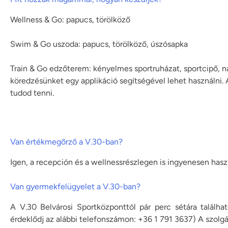
Wellness & Go: papucs, törölköző
Swim & Go uszoda: papucs, törölköző, úszósapka
Train & Go edzőterem: kényelmes sportruházat, sportcipő, nag
köredzésünket egy applikáció segítségével lehet használni. A
tudod tenni.
Van értékmegőrző a V.30-ban?
Igen, a recepción és a wellnessrészlegen is ingyenesen hasz
Van gyermekfelügyelet a V.30-ban?
A V.30 Belvárosi Sportközponttól pár perc sétára találh
érdeklődj az alábbi telefonszámon: +36 1 791 3637) A szolgál