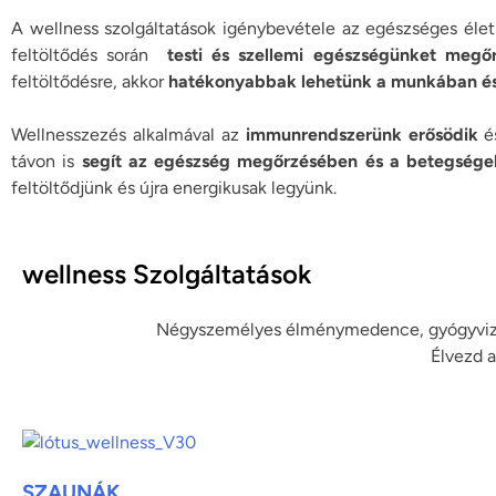
A wellness szolgáltatások igénybevétele az egészséges élet
feltöltődés során
testi és szellemi egészségünket megőr
feltöltődésre, akkor
hatékonyabbak lehetünk a munkában és
Wellnesszezés alkalmával az
immunrendszerünk erősödik
és
távon is
segít az egészség megőrzésében és a betegség
feltöltődjünk és újra energikusak legyünk.
wellness Szolgáltatások
Négyszemélyes élménymedence, gyógyvizes 
Élvezd a
SZAUNÁK