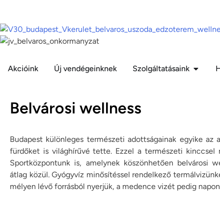
Akcióink
Új vendégeinknek
Szolgáltatásaink
H
Belvárosi wellness
Budapest különleges természeti adottságainak egyike az a
fürdőket is világhírűvé tette. Ezzel a természeti kinccsel
Sportközpontunk is, amelynek köszönhetően belvárosi we
átlag közül. Gyógyvíz minősítéssel rendelkező termálvizün
mélyen lévő forrásból nyerjük, a medence vizét pedig napont