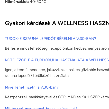
Hőmérséklet:
40-50 °C
Gyakori kérdések A WELLNESS HAS
TUDOK-E SZAUNA LEPEDŐT BÉRELNI A V.30-BAN?
Bérlésre nincs lehetőség, recepciónkon kedvezményes áron l
KÖTELEZŐE-E A FÜRDŐRUHA HASZNÁLATA A WELLNESS
Igen, a termálmedence, jakuzzi, szaunák és gőzkabin haszná
szauna lepedő / törölköző használata.
Mivel lehet fizetni a V.30-ban?
Készpénzzel, bankkártyával és OTP, MKB és K&H SZÉP kártyáv
Mit hozzak magammal, hogyan készüljek?