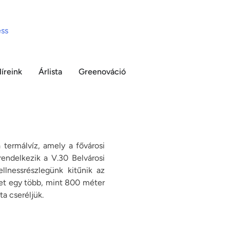
íreink
Árlista
Greenováció
 termálvíz, amely a fővárosi
 rendelkezik a V.30 Belvárosi
llnessrészlegünk kitűnik az
ket egy több, mint 800 méter
a cseréljük.