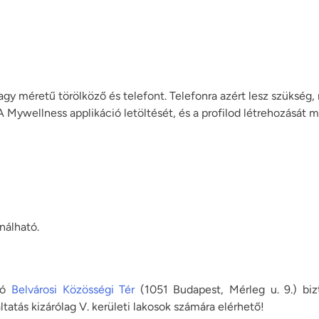
y méretű törölköző és telefont. Telefonra azért lesz szükség, m
 Mywellness applikáció letöltését, és a profilod létrehozását 
nálható.
ató
Belvárosi Közösségi Tér
(1051 Budapest, Mérleg u. 9.) bizt
tatás kizárólag V. kerületi lakosok számára elérhető!