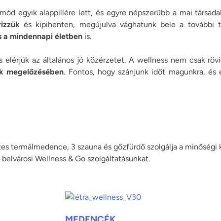
mód egyik alappillére lett, és egyre népszerűbb a mai társa
izzük
és kipihenten, megújulva vághatunk bele a további 
 a mindennapi életben
is.
 elérjük az általános jó közérzetet. A wellness nem csak rö
ek megelőzésében
. Fontos, hogy szánjunk időt magunkra, é
termálmedence, 3 szauna és gőzfürdő szolgálja a minőségi k
 belvárosi Wellness & Go szolgáltatásunkat.
MEDENCÉK