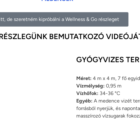
tt, de szeretném kipróbálni a Wellness & Go részleget
SSRÉSZLEGÜNK BEMUTATKOZÓ VIDEÓJÁ
GYÓGYVIZES TE
Méret:
4 m x 4 m, 7 fő egyi
Vízmélység:
0,95 m
Vízhőfok:
34-36 °C
Egyéb:
A medence vizét ter
forrásból nyerjük, és napon
masszírozó vízsugarak fokozz