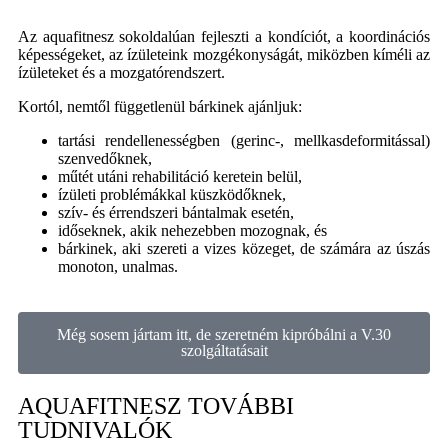
Az aquafitnesz sokoldalúan fejleszti a kondíciót, a koordinációs
képességeket, az ízületeink mozgékonyságát, miközben kíméli az
ízületeket és a mozgatórendszert.
Kortól, nemtől függetlenül bárkinek ajánljuk:
tartási rendellenességben (gerinc-, mellkasdeformitással)
szenvedőknek,
műtét utáni rehabilitáció keretein belül,
ízületi problémákkal küszködőknek,
szív- és érrendszeri bántalmak esetén,
időseknek, akik nehezebben mozognak, és
bárkinek, aki szereti a vizes közeget, de számára az úszás
monoton, unalmas.
Még sosem jártam itt, de szeretném kipróbálni a V.30
szolgáltatásait
AQUAFITNESZ TOVÁBBI
TUDNIVALÓK