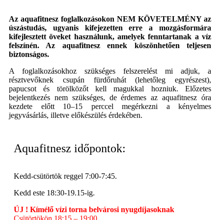
Az aquafitnesz foglalkozásokon NEM KÖVETELMÉNY az
úszástudás, ugyanis kifejezetten erre a mozgásformára
kifejlesztett öveket használunk, amelyek fenntartanak a víz
felszínén. Az aquafitnesz ennek köszönhetően teljesen
biztonságos.
A foglalkozásokhoz szükséges felszerelést mi adjuk, a
résztvevőknek csupán fürdőruhát (lehetőleg egyrészest),
papucsot és törölközőt kell magukkal hozniuk. Előzetes
bejelentkezés nem szükséges, de érdemes az aquafitnesz óra
kezdete előtt 10–15 perccel megérkezni a kényelmes
jegyvásárlás, illetve előkészülés érdekében.
Aquafitnesz időpontok:
Kedd-csütörtök reggel 7:00-7:45.
Kedd este 18:30-19.15-ig.
ÚJ ! Kímélő vízi torna belvárosi nyugdíjasoknak
Csütörtökön 18:15 – 19:00