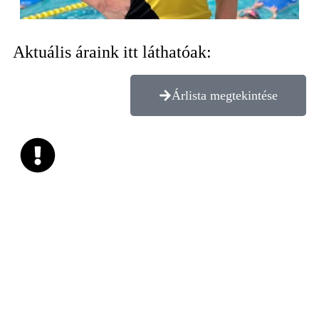
Aktuális áraink itt láthatóak:
Árlista megtekintése
Az aquafitnesz jegy kizárólag a foglalkozáson való részvételre
jogosít, azzal egyéb uszodai szolgáltatást nem lehet igénybe
venni. Az aquafitnesz órákra érkezők a wellnessrészleg és az
uszoda egyéb szolgáltatásait nem vehetik igénybe!
Amennyiben túllépik a foglalkozási időkeretet, pótdíjat
kötelesek fizetni a meghirdetett árlista szerint.