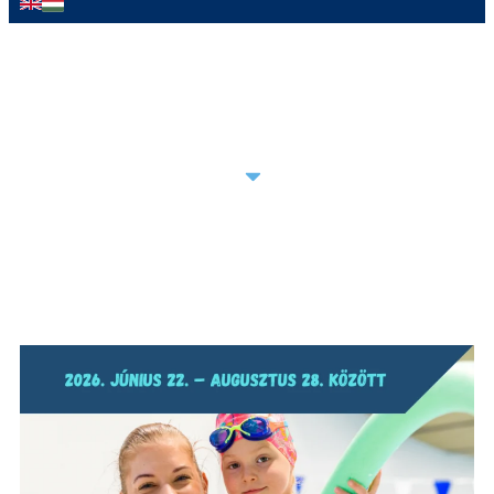
AKCIÓINK
ÚJ VENDÉGEINKNEK
SZOLGÁLTATÁSAINK
HÍREINK
ÁRLISTA
GREENOVÁCIÓ