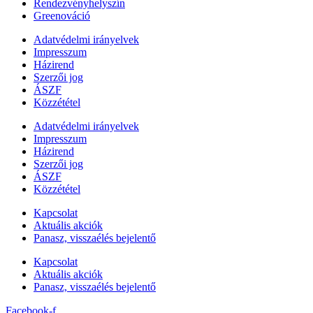
Rendezvényhelyszín
Greenováció
Adatvédelmi irányelvek
Impresszum
Házirend
Szerzői jog
ÁSZF
Közzététel
Adatvédelmi irányelvek
Impresszum
Házirend
Szerzői jog
ÁSZF
Közzététel
Kapcsolat
Aktuális akciók
Panasz, visszaélés bejelentő
Kapcsolat
Aktuális akciók
Panasz, visszaélés bejelentő
Facebook-f