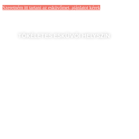
Szeretném itt tartani az esküvőmet, ajánlatot kérek
TÖKÉLETES ESKÜVŐI HELYSZÍN
A tökéletes belvárosi lokációnak köszönhetően az
esküvői fotózásra is elérhető távolságban találtok
gyönyörű helyszíneket, nem beszélve a fantasztikus
tetőteraszunkról. Így a násznépet sem kell hosszú
időre magára hagyni.