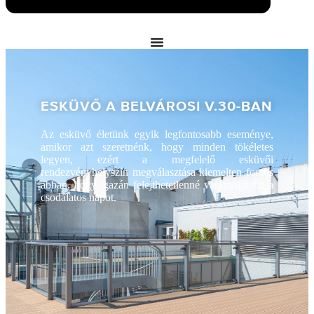
ESKÜVŐ A BELVÁROSI V.30-BAN
Az esküvő életünk egyik legfontosabb eseménye,
amikor azt szeretnénk, hogy minden tökéletes
legyen, ezért a megfelelő esküvői
rendezvényhelyszín megválasztása kiemelten fontos
abban, hogy igazán felejthetetlenné varázsolja ezt a
csodálatos napot.