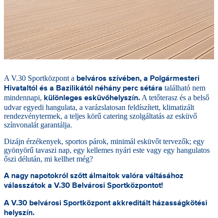
A V.30 Sportközpont a
belváros szívében, a Polgármesteri
található nem
Hivataltól és a Bazilikától néhány perc sétára
mindennapi,
A tetőterasz és a belső
különleges esküvőhelyszín.
udvar egyedi hangulata, a varázslatosan feldíszített, klimatizált
rendezvénytermek, a teljes körű catering szolgáltatás az esküvő
színvonalát garantálja.
Dizájn érzékenyek, sportos párok, minimál esküvőt tervezők; egy
gyönyörű tavaszi nap, egy kellemes nyári este vagy egy hangulatos
őszi délután, mi kellhet még?
A nagy napotokról szőtt álmaitok valóra váltásához
válasszátok a V.30 Belvárosi Sportközpontot!
A V.30 belvárosi Sportközpont akkreditált házasságkötési
helyszín.