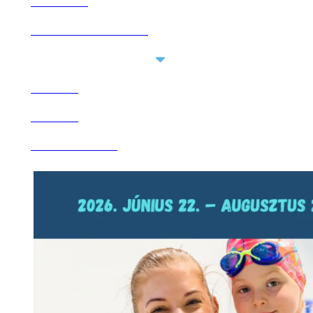
AKCIÓINK
ÚJ VENDÉGEINKNEK
Open Szolgáltatásaink
SZOLGÁLTATÁSAINK
HÍREINK
ÁRLISTA
GREENOVÁCIÓ