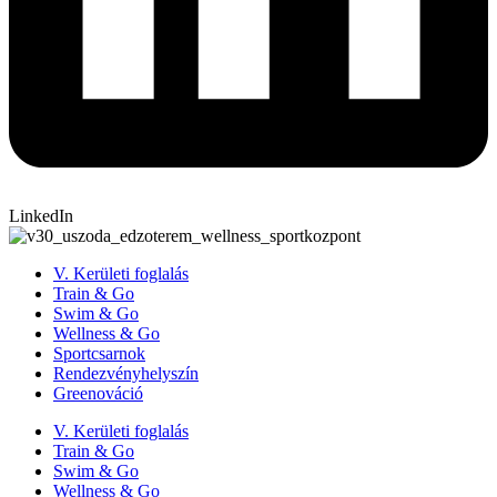
LinkedIn
V. Kerületi foglalás
Train & Go
Swim & Go
Wellness & Go
Sportcsarnok
Rendezvényhelyszín
Greenováció
V. Kerületi foglalás
Train & Go
Swim & Go
Wellness & Go