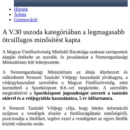
Híreink
Árlista
Greenováció
A V.30 uszoda kategóriában a legmagasabb
ötcsillagos minősítést kapta
A Magyar Fürdőszövetség Minősítő Bizottsága szakmai szempontok
alapján értékelte az uszodát, és javaslatukat a Nemzetgazdasági
Minisztérium felé felterjesztette.
A Nemzetgazdasági Minisztérium az általa létrehozott és
működtetett Nemzeti Tanúsító Védjegy használatát jóváhagyta, a
védjegyhasználati szerződést a Magyar Fürdőszövetség, mint
üzemeltető a Sportközpont Kft.-vel megkötötte. A szerződés
megkötésével a
Sportközpont jogosultságot szerzett a tanúsító
oklevél és a védjegytábla használatára, 5 év időtartamra.
A Nemzeti Tanúsító Védjegy célja, hogy hiteles információt
nyújtson a vendégek részére a fürdőszolgáltatás minőségéről,
pozicionálja a fürdőket, segítve ezzel a vendégeket az egyes fürdők
közötti választás során.