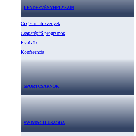
RENDEZVÉNYHELYSZÍN
Céges rendezvények
Csapatépítő programok
Esküvők
Konferencia
SPORTCSARNOK
SWIM&GO USZODA