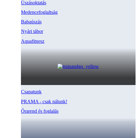
Úszásoktatás
Medencefoglaltság
Babaúszás
Nyári tábor
Aquafitnesz
Csapatunk
PRAMA - csak nálunk!
Órarend és foglalás