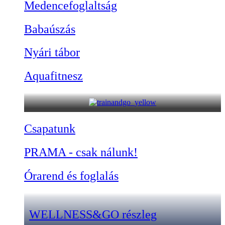
Medencefoglaltság
Babaúszás
Nyári tábor
Aquafitnesz
Csapatunk
PRAMA - csak nálunk!
Órarend és foglalás
WELLNESS&GO részleg