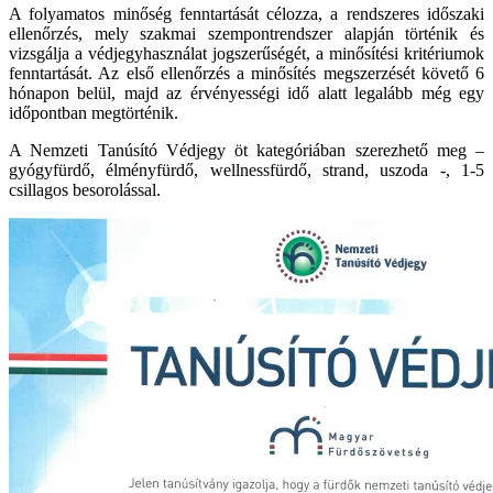
A folyamatos minőség fenntartását célozza, a rendszeres időszaki
ellenőrzés, mely szakmai szempontrendszer alapján történik és
vizsgálja a védjegyhasználat jogszerűségét, a minősítési kritériumok
fenntartását. Az első ellenőrzés a minősítés megszerzését követő 6
hónapon belül, majd az érvényességi idő alatt legalább még egy
időpontban megtörténik.
A Nemzeti Tanúsító Védjegy öt kategóriában szerezhető meg –
gyógyfürdő, élményfürdő, wellnessfürdő, strand, uszoda -, 1-5
csillagos besorolással.