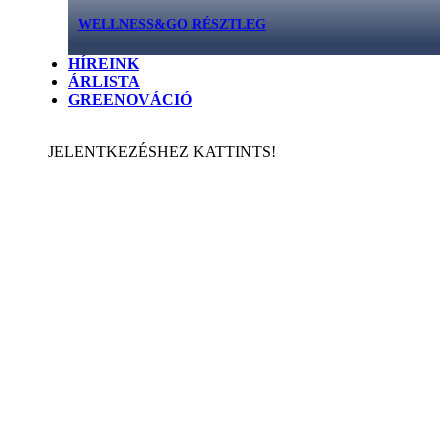
WELLNESS&GO RÉSZTLEG
HÍREINK
ÁRLISTA
GREENOVÁCIÓ
JELENTKEZÉSHEZ KATTINTS!