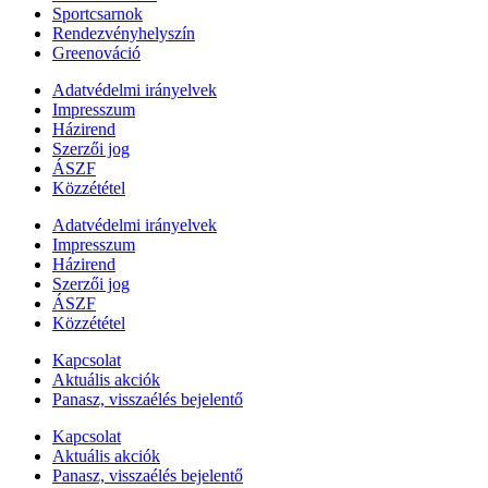
Sportcsarnok
Rendezvényhelyszín
Greenováció
Adatvédelmi irányelvek
Impresszum
Házirend
Szerzői jog
ÁSZF
Közzététel
Adatvédelmi irányelvek
Impresszum
Házirend
Szerzői jog
ÁSZF
Közzététel
Kapcsolat
Aktuális akciók
Panasz, visszaélés bejelentő
Kapcsolat
Aktuális akciók
Panasz, visszaélés bejelentő