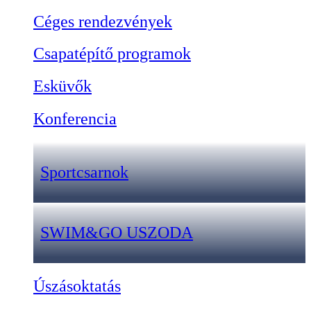
Céges rendezvények
Csapatépítő programok
Esküvők
Konferencia
Sportcsarnok
SWIM&GO USZODA
Úszásoktatás