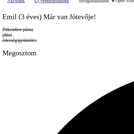
Akcióink
Új vendégeinknek
Szolgáltatásaink
Open Szol
Emil (3 éves) Már van Jótevője!
Pókember párna
plüss
édesség/gyümölcs
Megosztom