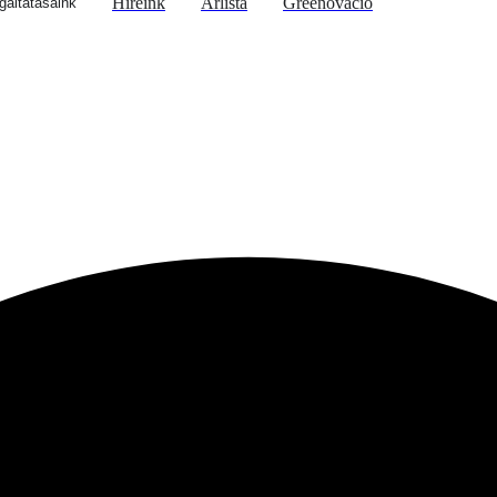
Híreink
Árlista
Greenováció
gáltatásaink