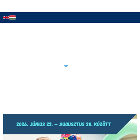
AKCIÓINK
ÚJ VENDÉGEINKNEK
SZOLGÁLTATÁSAINK
HÍREINK
ÁRLISTA
GREENOVÁCIÓ