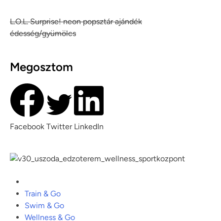
L.O.L. Surprise! neon popsztár ajándék
édesség/gyümölcs
Megosztom
Facebook
Twitter
LinkedIn
Train & Go
Swim & Go
Wellness & Go