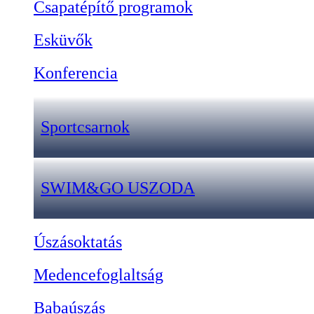
Csapatépítő programok
Esküvők
Konferencia
Sportcsarnok
SWIM&GO USZODA
Úszásoktatás
Medencefoglaltság
Babaúszás