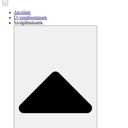
Akcióink
Új vendégeinknek
Szolgáltatásaink