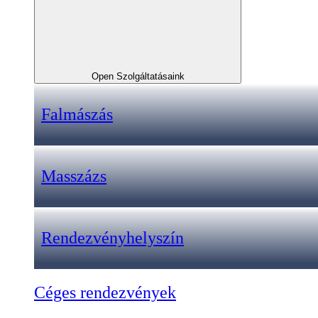
Open Szolgáltatásaink
Falmászás
Masszázs
Rendezvényhelyszín
Céges rendezvények