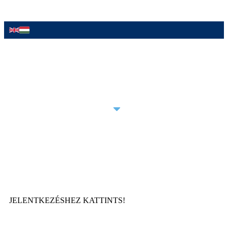
AKCIÓINK
ÚJ VENDÉGEINKNEK
SZOLGÁLTATÁSAINK
HÍREINK
ÁRLISTA
GREENOVÁCIÓ
JELENTKEZÉSHEZ KATTINTS!