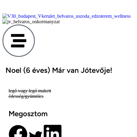
Noel (6 éves) Már van Jótevője!
legó vagy legó makett
édesség/gyümölcs
Megosztom