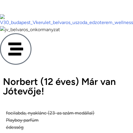
Norbert (12 éves) Már van
Jótevője!
focilabda, nyaklánc (23-as szám medállal)
Playboy parfüm
édesség