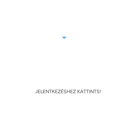
AKCIÓINK
ÚJ VENDÉGEINKNEK
SZOLGÁLTATÁSAINK
HÍREINK
ÁRLISTA
GREENOVÁCIÓ
JELENTKEZÉSHEZ KATTINTS!