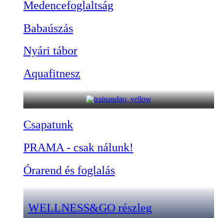
Medencefoglaltság
Babaúszás
Nyári tábor
Aquafitnesz
Csapatunk
PRAMA - csak nálunk!
Órarend és foglalás
WELLNESS&GO részleg