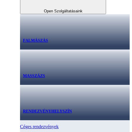
Open Szolgáltatásaink
FALMÁSZÁS
MASSZÁZS
RENDEZVÉNYHELYSZÍN
Céges rendezvények