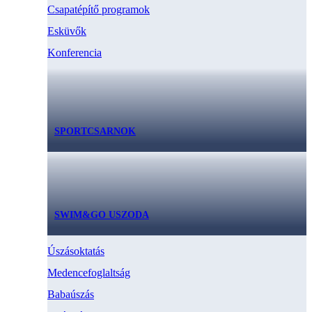
Csapatépítő programok
Esküvők
Konferencia
SPORTCSARNOK
SWIM&GO USZODA
Úszásoktatás
Medencefoglaltság
Babaúszás