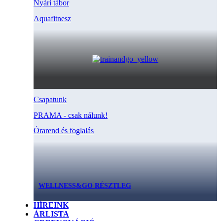
Nyári tábor
Aquafitnesz
Csapatunk
PRAMA - csak nálunk!
Órarend és foglalás
WELLNESS&GO RÉSZTLEG
HÍREINK
ÁRLISTA