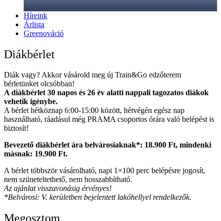
Híreink
Árlista
Greenováció
Diákbérlet
Diák vagy? Akkor vásárold meg új Train&Go edzőterem
bérletünket olcsóbban!
A diákbérlet 30 napos és 26 év alatti nappali tagozatos diákok
vehetik igénybe.
A bérlet hétköznap 6:00-15:00 között, hétvégén egész nap
használható, ráadásul még PRAMA csoportos órára való belépést is
biztosít!
Bevezető diákbérlet ára belvárosiaknak*: 18.900 Ft, mindenki
másnak: 19.900 Ft.
A bérlet többször vásárolható, napi 1×100 perc belépésre jogosít,
nem szüneteltethető, nem hosszabbítható.
Az ajánlat visszavonásig érvényes!
*Belvárosi: V. kerületben bejelentett lakóhellyel rendelkezők.
Megosztom