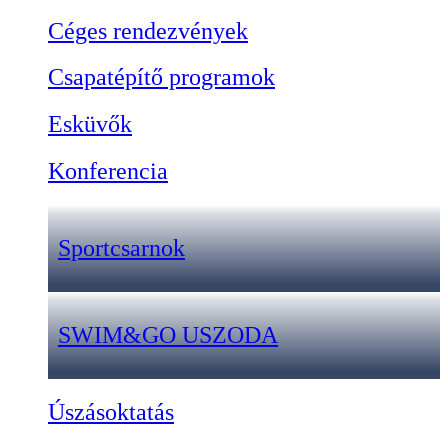
Céges rendezvények
Csapatépítő programok
Esküvők
Konferencia
Sportcsarnok
SWIM&GO USZODA
Úszásoktatás