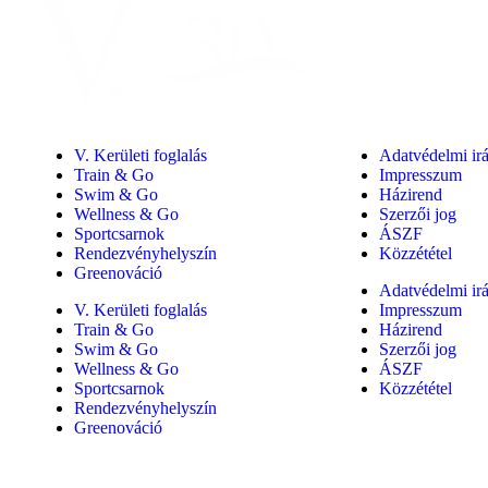
V. Kerületi foglalás
Adatvédelmi ir
Train & Go
Impresszum
Swim & Go
Házirend
Wellness & Go
Szerzői jog
Sportcsarnok
ÁSZF
Rendezvényhelyszín
Közzététel
Greenováció
Adatvédelmi ir
V. Kerületi foglalás
Impresszum
Train & Go
Házirend
Swim & Go
Szerzői jog
Wellness & Go
ÁSZF
Sportcsarnok
Közzététel
Rendezvényhelyszín
Greenováció