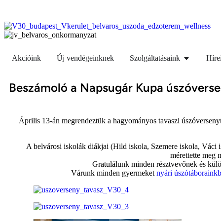
Akcióink
Új vendégeinknek
Szolgáltatásaink
Híre
Beszámoló a Napsugár Kupa úszóverse
Április 13-án megrendeztük a hagyományos tavaszi úszóversenyü
A belvárosi iskolák diákjai (Hild iskola, Szemere iskola, Váci
mérettette meg m
Gratulálunk minden résztvevőnek és kül
Várunk minden gyermeket
nyári úszótáborainkb