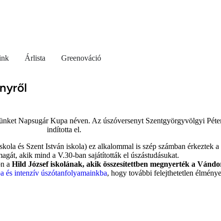
ink
Árlista
Greenováció
nyről
nket Napsugár Kupa néven. Az úszóversenyt Szentgyörgyvölgyi Péter 
indította el.
 iskola és Szent István iskola) ez alkalommal is szép számban érkeztek 
agát, akik mind a V.30-ban sajátították el úszástudásukat.
ön a
Hild József iskolának, akik összesítettben megnyerték a Vándo
a és intenzív úszótanfolyamainkba
, hogy további felejthetetlen élmény