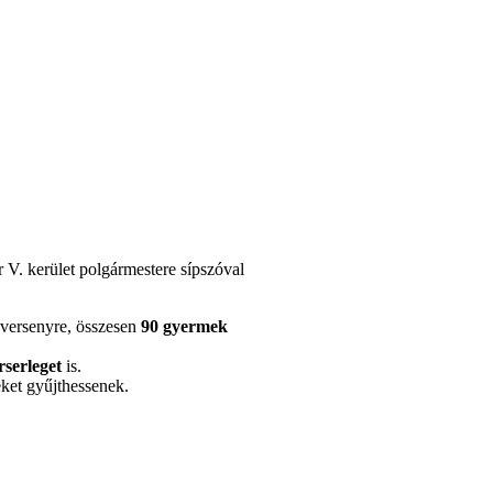
V. kerület polgármestere sípszóval
a versenyre, összesen
90 gyermek
rserleget
is.
eket gyűjthessenek.