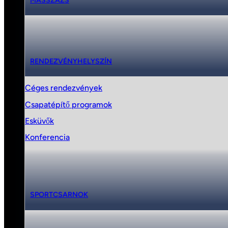
MASSZÁZS
RENDEZVÉNYHELYSZÍN
Céges rendezvények
Csapatépítő programok
Esküvők
Konferencia
SPORTCSARNOK